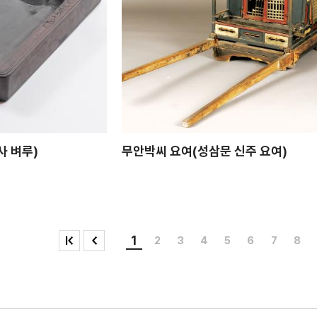
사 벼루)
무안박씨 요여(성삼문 신주 요여)
1
2
3
4
5
6
7
8