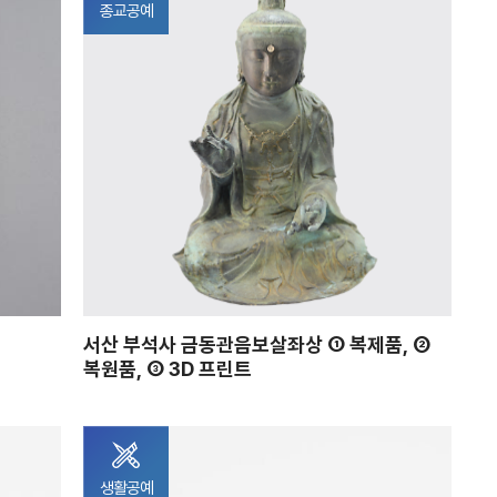
종교공예
서산 부석사 금동관음보살좌상 ① 복제품, ②
복원품, ③ 3D 프린트
생활공예