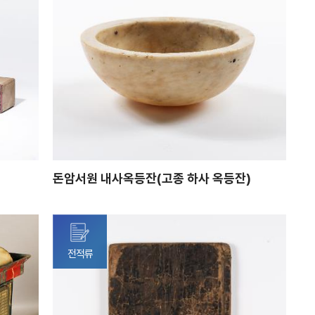
돈암서원 내사옥등잔(고종 하사 옥등잔)
전적류