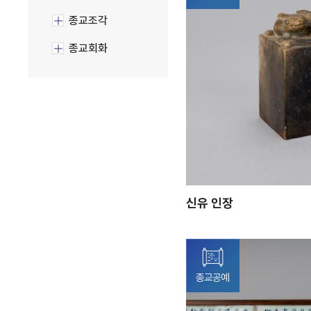
종교조각
종교회화
신유 인장
종교공예