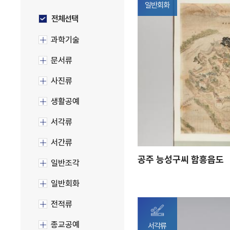
일반회화
전체선택
과학기술
문서류
사진류
생활공예
서각류
서간류
공주 능성구씨 함흥읍도
일반조각
일반회화
전적류
종교공예
서각류