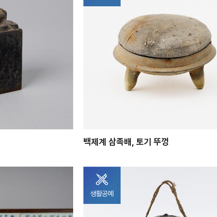
백제계 삼족배, 토기 뚜껑
생활공예