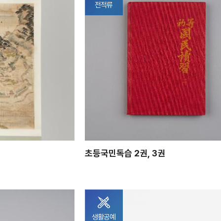
전적류
초등국민독습 2권, 3권
생활공예